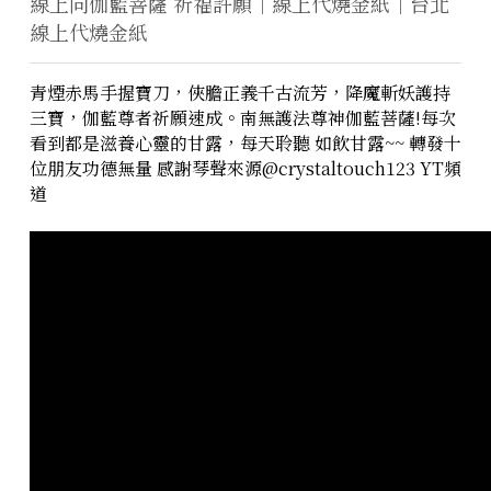
線上向伽藍菩薩 祈福許願｜線上代燒金紙｜台北
線上代燒金紙
青煙赤馬手握寶刀，俠膽正義千古流芳，降魔斬妖護持
三寶，伽藍尊者祈願速成。南無護法尊神伽藍菩薩!每次
看到都是滋養心靈的甘露，每天聆聽 如飲甘露~~ 轉發十
位朋友功德無量 感謝琴聲來源@crystaltouch123 YT頻
道