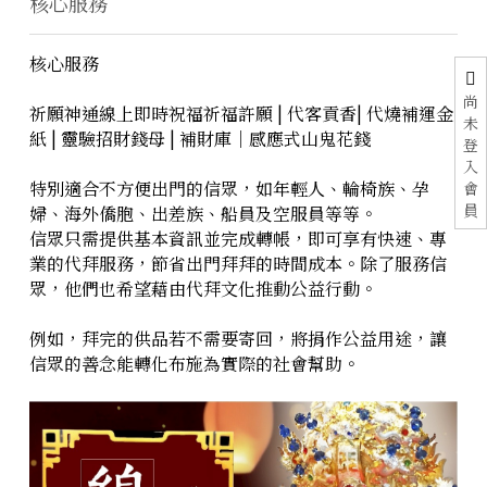
核心服務
核心服務
尚
祈願神通線上即時祝福祈福許願 | 代客貢香| 代燒補運金
未
紙 | 靈驗招財錢母 | 補財庫｜感應式山鬼花錢
登
入
特別適合不方便出門的信眾，如年輕人、輪椅族、孕
會
員
婦、海外僑胞、出差族、船員及空服員等等。
信眾只需提供基本資訊並完成轉帳，即可享有快速、專
業的代拜服務，節省出門拜拜的時間成本。除了服務信
眾，他們也希望藉由代拜文化推動公益行動。
例如，拜完的供品若不需要寄回，將捐作公益用途，讓
信眾的善念能轉化布施為實際的社會幫助。