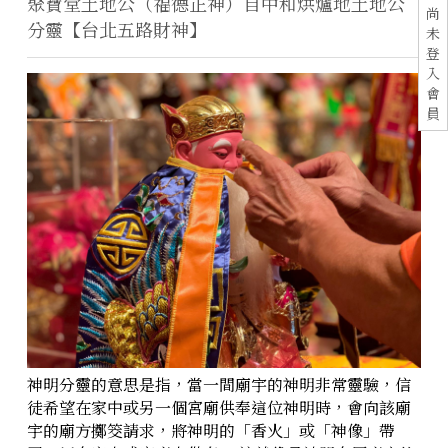
聚寶堂土地公（福德正神）自中和烘爐地土地公
尚
分靈【台北五路財神】
未
登
入
會
員
神明分靈的意思是指，當一間廟宇的神明非常靈驗，信
徒希望在家中或另一個宮廟供奉這位神明時，會向該廟
宇的廟方擲筊請求，將神明的「香火」或「神像」帶