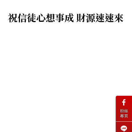
祝信徒心想事成 財源速速來
粉絲
專頁