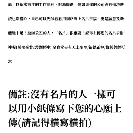
爺，
以祈求來年的工作順利、財源廣進。
但如果你的公司沒有這項傳
統也別擔心，
自己可以先試看看用網路線上名片祈福，更是誠意及新
體驗十足！
坐辦公室的人，「名片」很重要！
記得上傳您的名片求財
神喔(關聖帝君/武德財神) 聚寶堂另有天上聖母/福德正神/伽藍菩薩可
求
備註:沒有名片的人一樣可
以用小紙條寫下您的心願上
傳(請記得橫寫橫拍)