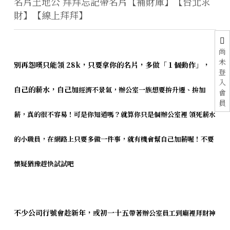
名片土地公 拜拜忘記帶名片【補財庫】【台北求
財】【線上拜拜】
尚
未
別再怨嘆只能領 28k，只要拿你的名片，多做「１個動作」，
登
入
自己的薪水，自己加
經濟不景氣，
辦公室一族想要拚升遷、拚加
會
員
薪，
真的很不容易！
可是你知道嗎？
就算你只是個辦公室裡
領死薪水
的小職員，在網路上
只要多做一件事，
就有機會幫自己加薪喔！不要
懷疑猶豫趕快試試吧
不少公司行號會趁新年，或初一十五
帶著辦公室員工到廟裡拜財神