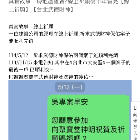
真實故事｜房地產難賣?線上祈願後半年售完【線
上祈願】【台北武德財神】
真實故事｜線上祈願
一位建設公司的經理在線上祈願,祈求武德財神保佑案子
能順利完銷
114/5/12 祈求武德財神保佑兩個案子能順利完銷
114//11/15 來電告知 其中在#台北市大安區#一個案子的
最後一戶 已順利交~
也謝謝聚寶堂武德財神及眾神的護佑~~
尚
未
登
入
會