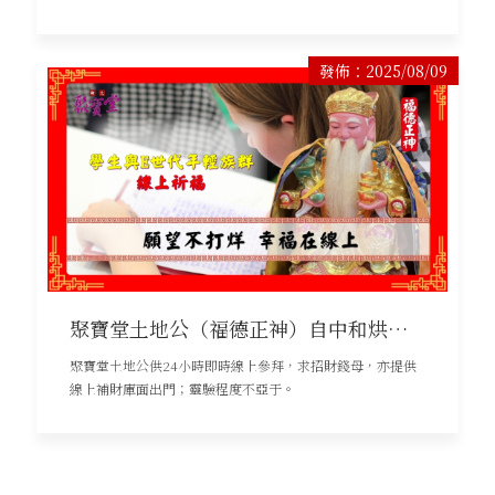
夠心想事成。
發佈：2025/08/09
聚寶堂土地公（福德正神）自中和烘爐
地土地公分靈【台北五路財神】
聚寶堂土地公供24小時即時線上參拜，求招財錢母，亦提供
線上補財庫面出門；靈驗程度不亞于。