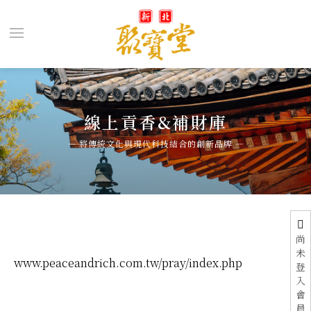
線上貢香&補財庫
尚
未
www.peaceandrich.com.tw/pray/index.php
登
入
會
員