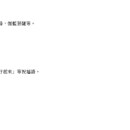
母，伽藍菩薩等。
好起來」等祝福語。