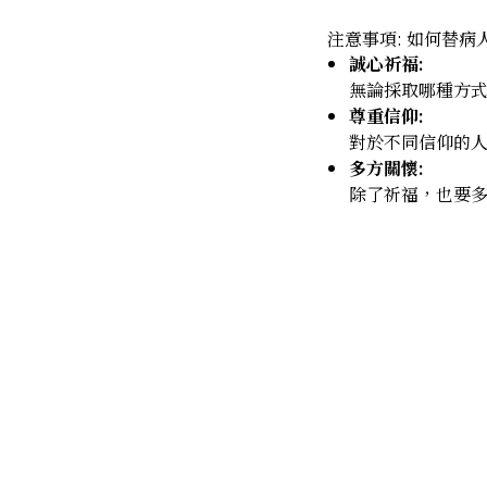
注意事項: 如何替病人求神​​
誠心祈福:
無論採取哪種方
尊重信仰:
對於不同信仰的
多方關懷:
除了祈福，也要