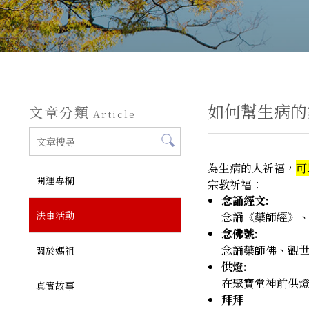
如何幫生病的
文章分類
Article
為生病的人祈福，
可
開運專欄
宗教祈福：
念誦經文:
法事活動
念誦《藥師經》
念佛號:
念誦藥師佛、觀
關於媽祖
供燈:
在聚寶堂神前供
真實故事
拜拜