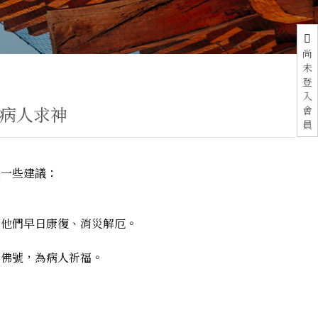
尚
未
登
入
替病人求神
會
員
是一些建議：
求他們早日康復、消災解厄。
等佛號，為病人祈福。