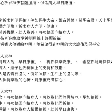
誠心祈求神佛菩薩加持，保佑病人早日康復。
廟祈求神明保佑，例如保生大帝、觀音菩薩，關聖帝君，天上聖
點光明燈，祈求病人光明、健康。
慈善機構、助人為善，將功德回向給病人。
時皆可向聚寶堂神明用線上許願祈福
透過香火傳遞給神明，並希望得到神明的大大護佑及保平安
病人求神
對病人說「早日康復」、「祝你快樂安康」、「希望你能夠快快
病人，給予他們精神上的支持和鼓勵。
人是否需要協助，例如照顧、生活上的協助等。
人保持樂觀的心情，對康復充滿信心。
​​​​​
文，將功德迴向給病人，可以為他們消災解厄，增加福報。
生，將功德回向給病人，可以為他們祈福。
過錯，可以為病人積累福報，助其早日康復。