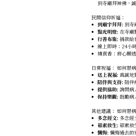
到寺廟拜神佛，
民間信仰祈福：
到廟宇拜拜:
到寺
點光明燈:
在寺廟
行善布施:
捐款給
線上即時：24小
燒貢香：將心願
日常祝福： 如何替
送上祝福:
真誠地
陪伴與支持:
陪伴
提供協助:
詢問病
保持樂觀:
鼓勵病
其他建議： 如何替病人求神​​
多念經文:
多念經
茹素放生:
茹素放
懺悔:
懺悔過去的