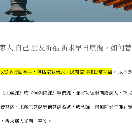
家人 自己 朋友祈福 祈求早日康復，如何
以從多方面著手，包括宗教儀式、民間信仰和日常祝福
。 以下
、《地藏經》或《阿彌陀經》等佛經，並將功德迴向給病人，祈
世音菩薩、地藏王菩薩等佛菩薩名號，或念誦「南無阿彌陀佛」
燈，祈求病人光明、平安。